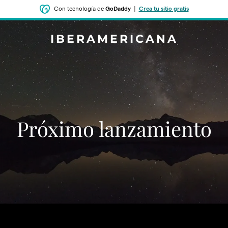
Con tecnología de
GoDaddy
|
Crea tu sitio gratis
IBERAMERICANA
‌‌Próximo lanzamiento